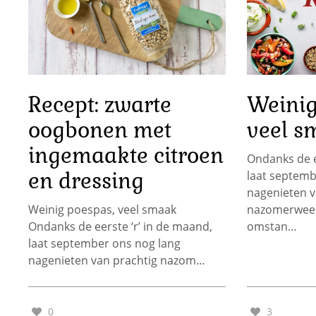
Recept: zwarte
Weinig
oogbonen met
veel s
ingemaakte citroen
Ondanks de e
en dressing
laat septemb
nagenieten v
Weinig poespas, veel smaak
nazomerweer.
Ondanks de eerste ‘r’ in de maand,
omstan…
laat september ons nog lang
nagenieten van prachtig nazom…
0
3