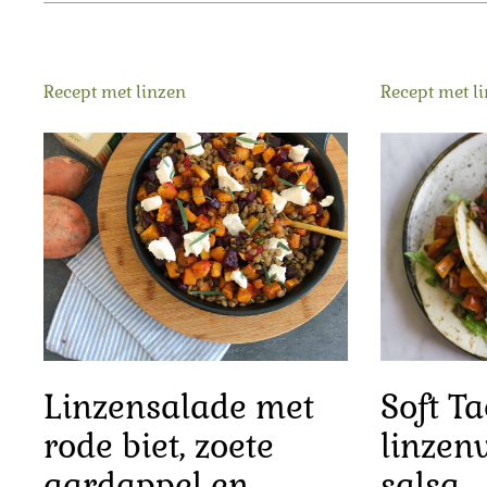
Recept met linzen
Recept met l
Linzensalade met
Soft Ta
rode biet, zoete
linzen
aardappel en
salsa