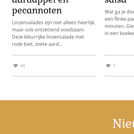
pecannoten
Wat ga je doe
een flinke p
Linzensalades zijn niet alleen heerlijk,
minuten. Giet 
maar ook ontzettend voedzaam.
in een koek
Deze kleurrijke linzensalade met
rode biet, zoete aard…
49
7
Nie