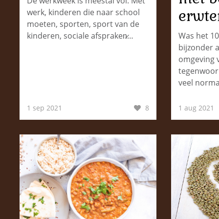
De werkweek is meestal vol. Met
erwte
werk, kinderen die naar school
moeten, sporten, sport van de
kinderen, sociale afspraken̷…
Was het 10
bijzonder a
omgeving v
tegenwoord
veel norm
1 sep 2021
8
1 aug 2021