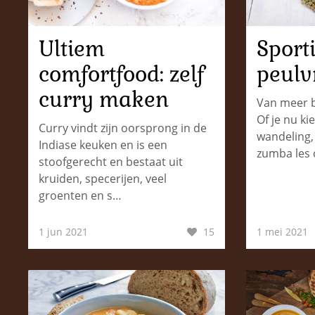
Ultiem
Sport
comfortfood: zelf
peulv
curry maken
Van meer b
Of je nu ki
Curry vindt zijn oorsprong in de
wandeling,
Indiase keuken en is een
zumba les 
stoofgerecht en bestaat uit
kruiden, specerijen, veel
groenten en s…
1 jun 2021
15
1 mei 2021