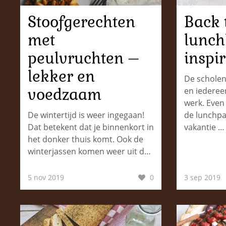
Stoofgerechten
Back 
met
lunc
peulvruchten –
inspir
lekker en
De scholen
voedzaam
en iederee
werk. Even
De wintertijd is weer ingegaan!
de lunchpa
Dat betekent dat je binnenkort in
vakantie …
het donker thuis komt. Ook de
winterjassen komen weer uit d…
5 nov 2019
0
3 sep 2019