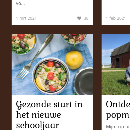
vo…
1 mrt 2021
38
1 feb 2021
Gezonde start in
Ontde
het nieuwe
popm
schooljaar
Mijn trip 