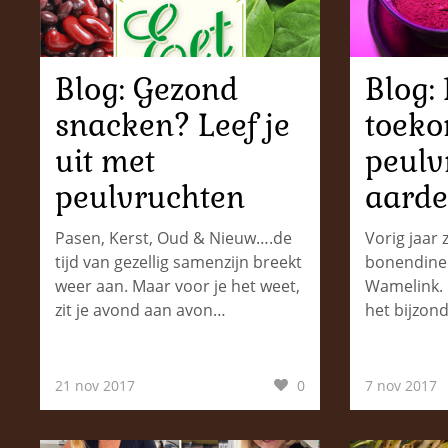
Blog: Gezond
Blog:
snacken? Leef je
toeko
uit met
peulv
peulvruchten
aarde
Pasen, Kerst, Oud & Nieuw….de
Vorig jaar 
tijd van gezellig samenzijn breekt
bonendiner
weer aan. Maar voor je het weet,
Wamelink. 
zit je avond aan avon…
het bijzon
21 nov 2017
0
7 nov 2017