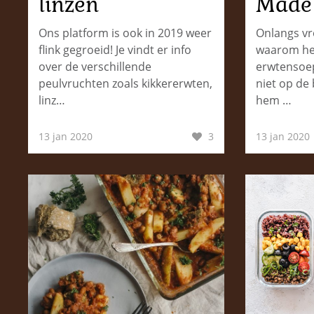
linzen
Made 
Ons platform is ook in 2019 weer
Onlangs vr
flink gegroeid! Je vindt er info
waarom het 
over de verschillende
erwtensoep
peulvruchten zoals kikkererwten,
niet op de 
linz…
hem …
13 jan 2020
3
13 jan 2020