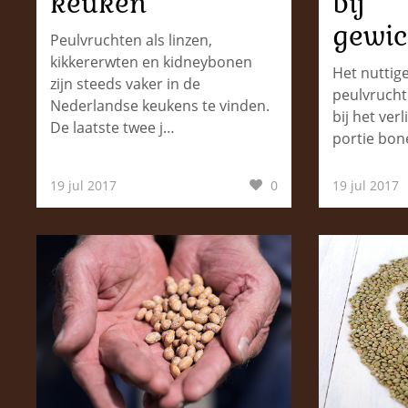
keuken
bij
gewic
Peulvruchten als linzen,
kikkererwten en kidneybonen
Het nuttig
zijn steeds vaker in de
peulvrucht
Nederlandse keukens te vinden.
bij het ver
De laatste twee j…
portie bon
19 jul 2017
0
19 jul 2017