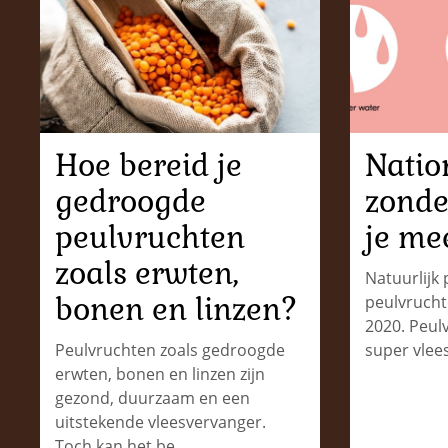
Hoe bereid je
Natio
gedroogde
zonde
peulvruchten
je me
zoals erwten,
Natuurlijk 
bonen en linzen?
peulvrucht
2020. Peulv
Peulvruchten zoals gedroogde
super vlee
erwten, bonen en linzen zijn
gezond, duurzaam en een
uitstekende vleesvervanger.
Toch kan het be…