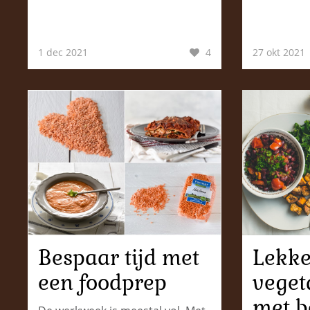
1 dec 2021
4
27 okt 2021
Bespaar tijd met
Lekke
een foodprep
veget
met b