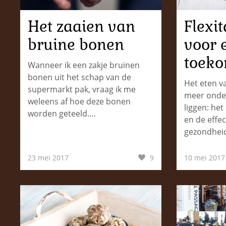
Het zaaien van
Flexit
bruine bonen
voor 
toeko
Wanneer ik een zakje bruinen
bonen uit het schap van de
Het eten va
supermarkt pak, vraag ik me
meer onde
weleens af hoe deze bonen
liggen: het
worden geteeld.…
en de effe
gezondhei
23 mei 2017
9
10 mei 2017