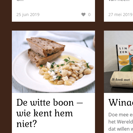
25 jun 2019
0
27 mei 2019
De witte boon –
Winac
wie kent hem
Doe mee en
niet?
het Wereld
dat willen