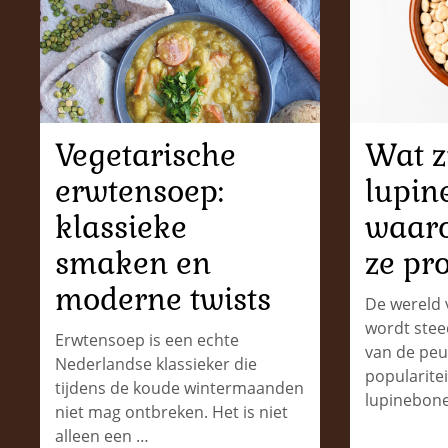
Vegetarische
Wat z
erwtensoep:
lupin
klassieke
waaro
smaken en
ze pr
moderne twists
De wereld 
wordt stee
Erwtensoep is een echte
van de peu
Nederlandse klassieker die
popularitei
tijdens de koude wintermaanden
lupinebon
niet mag ontbreken. Het is niet
alleen een …