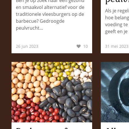
Ben je op zoek naar een gezond
en smaakvol alternatief voor de
Als je rege
traditionele vleesburgers op de
hoe belangr
barbecue? Gedroogde
voeding te 
peulvrucht…
geeft en je
26 jun 2023
10
31 mei 2023