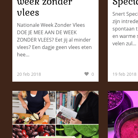
week zonder
Speci
vlees
Snert Spec
zijn intrede
Nationale Week Zonder Vlees
spontaan t
DOE JE MEE AAN DE WEEK
en warme 
ZONDER VLEES? Eet jij al minder
velen zul…
vlees? Een dagje geen vlees eten
hee…
20 feb 2018
0
19 feb 2018