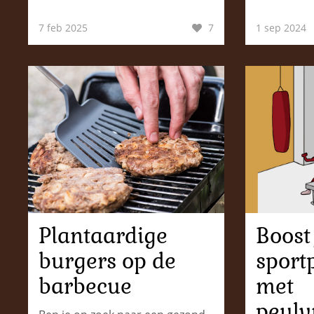
7 feb 2025
7
1 sep 2024
Plantaardige
Boost
burgers op de
sport
barbecue
met
peulv