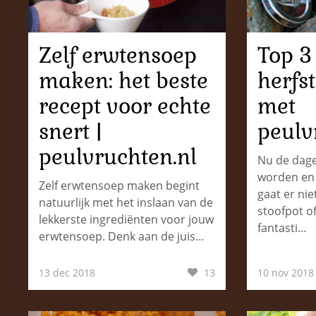
Zelf erwtensoep
Top 3
maken: het beste
herfs
recept voor echte
met
snert |
peulv
peulvruchten.nl
Nu de dag
worden en
Zelf erwtensoep maken begint
gaat er nie
natuurlijk met het inslaan van de
stoofpot o
lekkerste ingrediënten voor jouw
fantasti…
erwtensoep. Denk aan de juis…
13 dec 2018
13
10 nov 2018