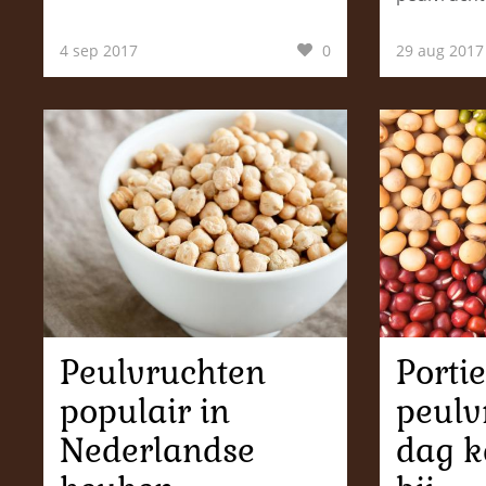
4 sep 2017
0
29 aug 2017
Peulvruchten
Portie
populair in
peulv
Nederlandse
dag k