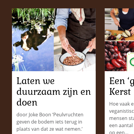
Laten we
Een ‘
duurzaam zijn en
Kerst
doen
Hoe vaak ee
veganistis
door Joke Boon ‘Peulvruchten
mensen st
geven de bodem iets terug in
een aantal
plaats van dat ze wat nemen.’
op een…