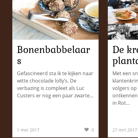
Bonenbabbelaar
De kr
s
plant
Gefascineerd sta ik te kijken naar
Met een sn
witte chocolade lolly’s. De
klantenkri
verbazing is compleet als Luc
volgers op 
Custers er nog een paar zwarte…
ontkennen 
in Rot…
1 mei 2017
0
27 mrt 2017