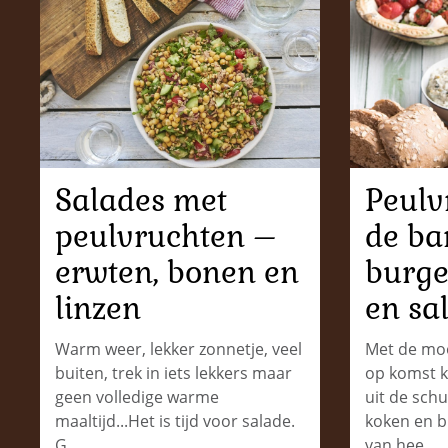
Salades met
Peulv
peulvruchten –
de ba
erwten, bonen en
burge
linzen
en sa
Warm weer, lekker zonnetje, veel
Met de mo
buiten, trek in iets lekkers maar
op komst 
geen volledige warme
uit de schu
maaltijd...Het is tijd voor salade.
koken en b
G…
van hee…