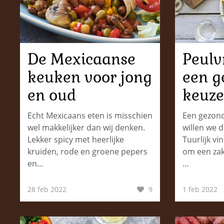
De Mexicaanse
Peulv
keuken voor jong
een g
en oud
keuze
Echt Mexicaans eten is misschien
Een gezonde
wel makkelijker dan wij denken.
willen we d
Lekker spicy met heerlijke
Tuurlijk vi
kruiden, rode en groene pepers
om een zak
en…
…
28 feb 2022
9
1 feb 2022