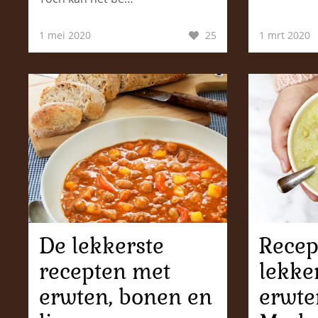
1 mei 2020
25
1 mrt 2020
De lekkerste
Recep
recepten met
lekke
erwten, bonen en
erwte