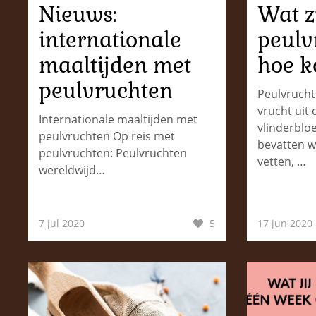
Nieuws:
Wat z
internationale
peulv
maaltijden met
hoe k
peulvruchten
Peulvruchte
vrucht uit 
Internationale maaltijden met
vlinderblo
peulvruchten Op reis met
bevatten w
peulvruchten: Peulvruchten
vetten, …
wereldwijd…
7 jul 2020
5
17 jun 2020