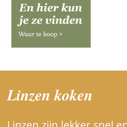
Linzen koken
Linzen zijn lekker snel e