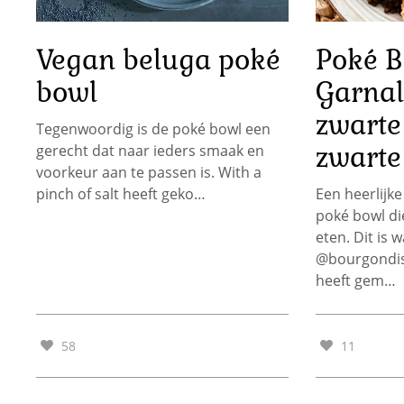
Vegan beluga poké
Poké B
bowl
Garnal
zwarte
Tegenwoordig is de poké bowl een
zwarte
gerecht dat naar ieders smaak en
voorkeur aan te passen is. With a
pinch of salt heeft geko…
Een heerlijk
poké bowl di
eten. Dit is 
@bourgondis
heeft gem…
58
11