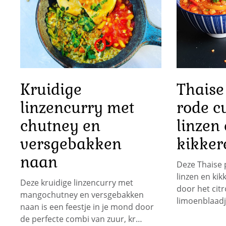
Kruidige
Thaise
linzencurry met
rode c
chutney en
linzen
versgebakken
kikker
naan
Deze Thaise 
linzen en kik
Deze kruidige linzencurry met
door het cit
mangochutney en versgebakken
limoenblaadj
naan is een feestje in je mond door
de perfecte combi van zuur, kr…