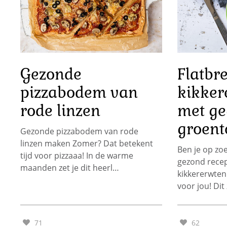
Gezonde
Flatbr
pizzabodem van
kikker
rode linzen
met ge
groent
Gezonde pizzabodem van rode
linzen maken Zomer? Dat betekent
Ben je op zo
tijd voor pizzaaa! In de warme
gezond rece
maanden zet je dit heerl…
kikkererwten
voor jou! Dit
71
62