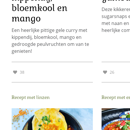
bloemkool en
Deze kikkere
mango
sugarsnaps 
met naan en r
Een heerlijke pittige gele curry met
heerlijke com
kippendij, bloemkool, mango en
gedroogde peulvruchten om van te
genieten!
38
26
Recept met linzen
Recept met e