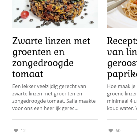
Zwarte linzen met
Recept
groenten en
van li
zongedroogde
geroos
tomaat
paprik
Een lekker veelzijdig gerecht van
Hoe maak je
zwarte linzen met groenten en
groene linze
zongedroogde tomaat. Safia maakte
minimaal 4 u
voor ons een heerlijk gerec…
koud water.
12
60