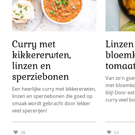
Curry met
Linzen
kikkererwten,
bloemk
linzen en
tomaa
sperziebonen
Van zo'n goe
met bloemko
Een heerlijke curry met kikkererwten,
blij! Door ex
linzen en sperziebonen die goed op
curry veel bo
smaak wordt gebracht door lekker
veel specerijen!
38
53