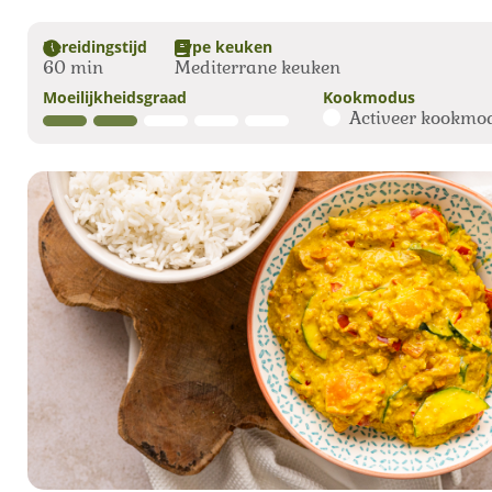
Bereidingstijd
Type keuken
60 min
Mediterrane keuken
Moeilijkheidsgraad
Kookmodus
Activeer kookmo