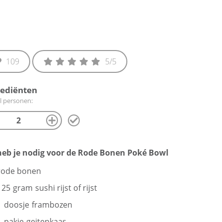
109
5
/5
rediënten
l personen:
heb je nodig voor de Rode Bonen Poké Bowl
rode bonen
125
gram
sushi rijst of rijst
1
doosje
frambozen
1
pakje
geitenkaas