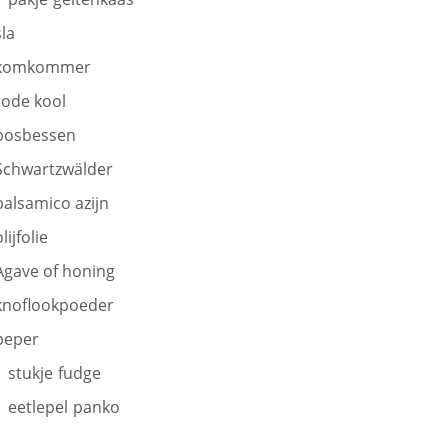
sla
komkommer
rode kool
bosbessen
Schwartzwälder
balsamico azijn
lijfolie
Agave of honing
knoflookpoeder
peper
1
stukje
fudge
1
eetlepel
panko