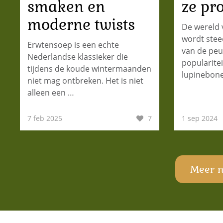
smaken en
ze pr
moderne twists
De wereld 
wordt stee
Erwtensoep is een echte
van de peu
Nederlandse klassieker die
popularitei
tijdens de koude wintermaanden
lupinebon
niet mag ontbreken. Het is niet
alleen een …
7 feb 2025
7
1 sep 2024
Meer n