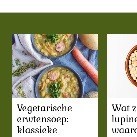
Vegetarische
Wat z
erwtensoep:
lupin
klassieke
waaro