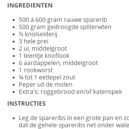
INGREDIENTEN
500 á 600 gram rauwe sparerib
500 gram gedroogde spliterwten
½ knolselderij
3 hele prei
2 ui, middelgroot
1 teentje knoflook
6 aardappelen, middelgroot
1 rookworst
¾ tot 1 eetlepel zout
Peper uit de molen
Extra’s: roggebrood en/of katenspek
INSTRUCTIES
Leg de spareribs in een grote pan en z
dat de gehele spareribs net onder wat