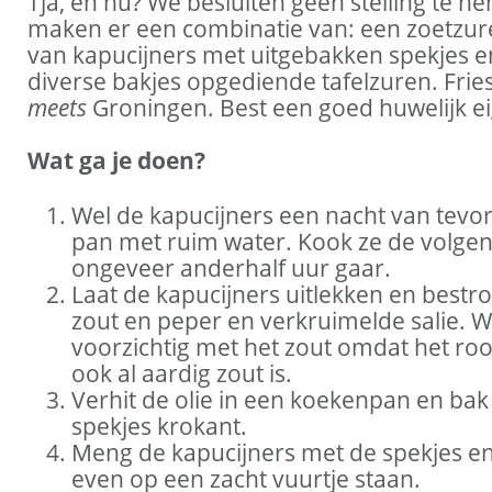
Tja, en nu? We besluiten geen stelling te 
maken er een combinatie van: een zoetzur
van kapucijners met uitgebakken spekjes e
diverse bakjes opgediende tafelzuren. Frie
meets
Groningen. Best een goed huwelijk eig
Wat ga je doen?
Wel de kapucijners een nacht van tevo
pan met ruim water. Kook ze de volgen
ongeveer anderhalf uur gaar.
Laat de kapucijners uitlekken en bestr
zout en peper en verkruimelde salie. W
voorzichtig met het zout omdat het ro
ook al aardig zout is.
Verhit de olie in een koekenpan en bak
spekjes krokant.
Meng de kapucijners met de spekjes en
even op een zacht vuurtje staan.