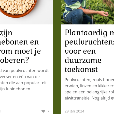
zijn
Plantaardig 
nebonen en
peulvruchten
om moet je
voor een
roberen?
duurzame
toekomst
d van peulvruchten wordt
iverser en één van de
Peulvruchten, zoals bone
ten die aan populariteit
erwten, linzen en kikkere
zijn lupinebonen. …
spelen een belangrijke rol
eiwittransitie. Nog altijd
4
7
29 jan 2024