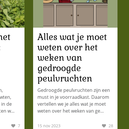
met
Alles wat je moet
:
weten over het
weken van
gedroogde
peulvruchten
n,
Gedroogde peulvruchten zijn een
rwten,
must in je voorraadkast. Daarom
 in de
vertellen we je alles wat je moet
 eten w…
weten over het weken van ge…
7
15 nov 2023
28