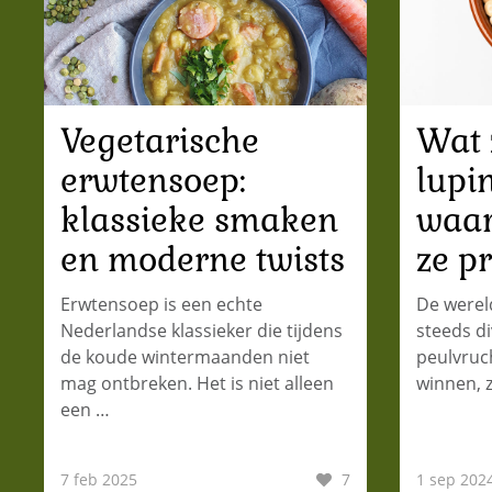
Vegetarische
Wat 
erwtensoep:
lupi
klassieke smaken
waar
en moderne twists
ze p
Erwtensoep is een echte
De werel
Nederlandse klassieker die tijdens
steeds d
de koude wintermaanden niet
peulvruch
mag ontbreken. Het is niet alleen
winnen, 
een …
7 feb 2025
7
1 sep 202