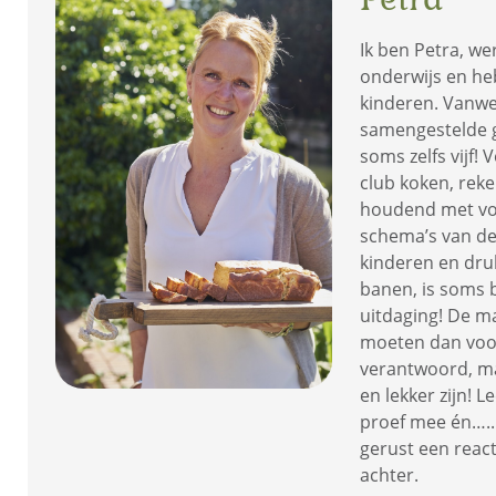
Ik ben Petra, we
onderwijs en he
kinderen. Vanw
samengestelde 
soms zelfs vijf! 
club koken, rek
houdend met vo
schema’s van d
kinderen en dru
banen, is soms 
uitdaging! De ma
moeten dan voo
verantwoord, ma
en lekker zijn! L
proef mee én…..
gerust een react
achter.