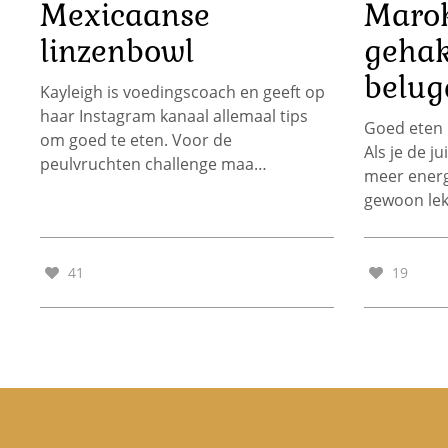
Mexicaanse
Maro
linzenbowl
gehak
belug
Kayleigh is voedingscoach en geeft op
haar Instagram kanaal allemaal tips
Goed eten k
om goed te eten. Voor de
Als je de ju
peulvruchten challenge maa…
meer energi
gewoon le
41
19