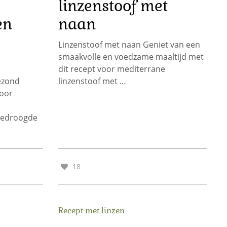
linzenstoof met
en
naan
Linzenstoof met naan Geniet van een
smaakvolle en voedzame maaltijd met
dit recept voor mediterrane
ezond
linzenstoof met …
oor
gedroogde
18
Recept met linzen