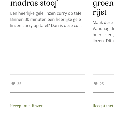
madras stoof
groen
rijst
Een heerlijke gele linzen curry op tafel!
Binnen 30 minuten een heerlijke gele
Maak deze 
linzen curry op tafel? Dan is deze cu…
Vandaag d
heerlijk en
linzen. Dit
35
25
Recept met linzen
Recept met