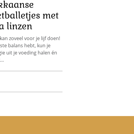
kkaanse
tballetjes met
a linzen
an zoveel voor je lijf doen!
iste balans hebt, kun je
e uit je voeding halen én
k…