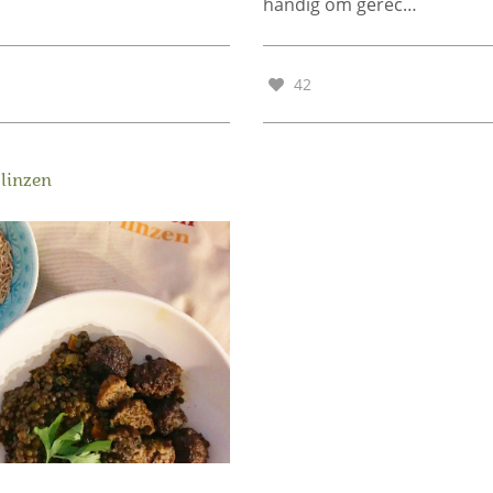
handig om gerec…
42
 linzen