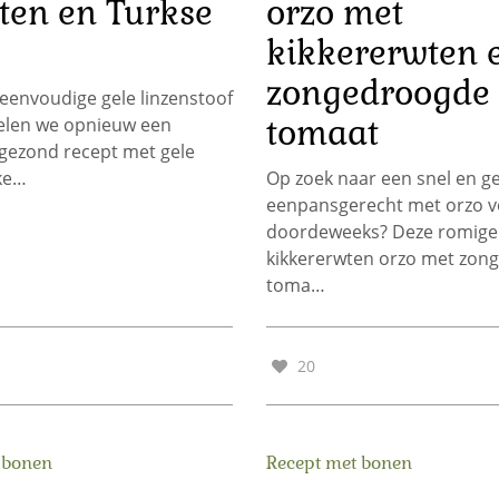
ten en Turkse
orzo met
kikkererwten 
zongedroogde
eenvoudige gele linzenstoof
tomaat
elen we opnieuw een
 gezond recept met gele
 ke…
Op zoek naar een snel en g
eenpansgerecht met orzo v
doordeweeks? Deze romige
kikkererwten orzo met zon
toma…
20
 bonen
Recept met bonen