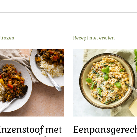
 linzen
Recept met erwten
linzenstoof met
Eenpansgerec