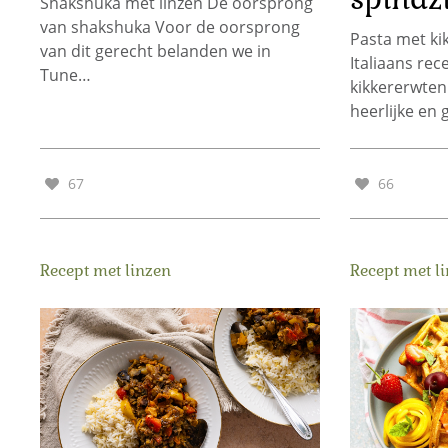
Shakshuka met linzen De oorsprong
van shakshuka Voor de oorsprong
Pasta met ki
van dit gerecht belanden we in
Italiaans rec
Tune…
kikkererwten 
heerlijke en
67
66
Recept met linzen
Recept met l