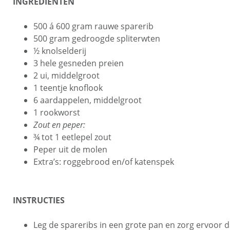
INGREDIENTEN
500 á 600 gram rauwe sparerib
500 gram gedroogde spliterwten
½ knolselderij
3 hele gesneden preien
2 ui, middelgroot
1 teentje knoflook
6 aardappelen, middelgroot
1 rookworst
Zout en peper:
¾ tot 1 eetlepel zout
Peper uit de molen
Extra’s: roggebrood en/of katenspek
INSTRUCTIES
Leg de spareribs in een grote pan en zorg ervoor 