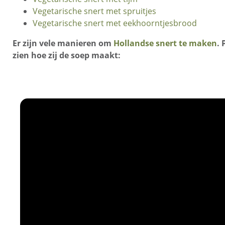
Vegetarische snert met spruitjes
Vegetarische snert met eekhoorntjesbrood
Er zijn vele manieren om
Hollandse snert te maken
. 
zien hoe zij de soep maakt: