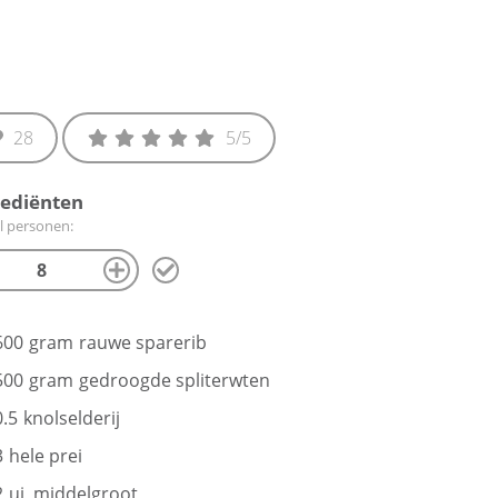
28
5
/5
rediënten
l personen:
600
gram
rauwe sparerib
500
gram
gedroogde spliterwten
0.5
knolselderij
3
hele prei
2
ui, middelgroot