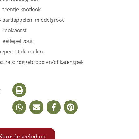
1
teentje
knoflook
6
aardappelen, middelgroot
1
rookworst
1
eetlepel
zout
peper uit de molen
extra's: roggebrood en/of katenspek
t
Naar de webshop