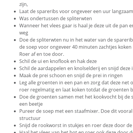
zijn,
Laat de spareribs voor ongeveer een uur langzaam 
Was ondertussen de spliterwten
Wanneer het vlees gaar is haal je deze uit de pan e
weg
Doe de spliterwten nu in het water van de sparerib
de soep voor ongeveer 40 minuten zachtjes koken op
Roer af en toe door.
Schil de ui en knoflook en hak deze
Schil de aardappelen en knolselderij en snijd deze 
Maak de prei schoon en snijd de prei in ringen
Leg alle groenten in een pan en zorg dat deze net 
roer regelmatig en laat koken totdat de groenten 
Doe de groenten samen met het kookvocht bij de sp
een beetje
Pureer de soep met een staafmixer. Doe dit vooral 
structuur
Snijd de rookworst in stukjes en roer deze door de
Haal het vlees van het bot en roer ook deze door d