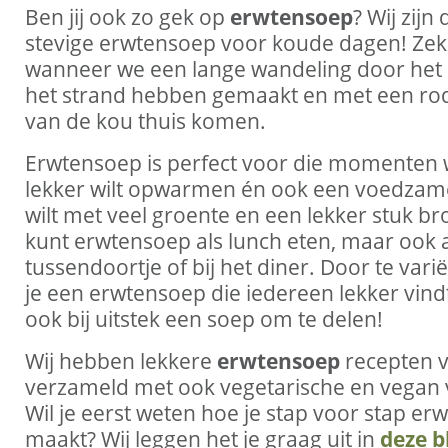
Ben jij ook zo gek op
erwtensoep
? Wij zijn
stevige erwtensoep voor koude dagen! Zek
wanneer we een lange wandeling door het 
het strand hebben gemaakt en met een r
van de kou thuis komen.
Erwtensoep is perfect voor die momenten 
lekker wilt opwarmen én ook een voedzame
wilt met veel groente en een lekker stuk br
kunt erwtensoep als lunch eten, maar ook a
tussendoortje of bij het diner. Door te var
je een erwtensoep die iedereen lekker vindt
ook bij uitstek een soep om te delen!
Wij hebben lekkere
erwtensoep
recepten v
verzameld met ook vegetarische en vegan 
Wil je eerst weten hoe je stap voor stap e
maakt? Wij leggen het je graag uit in
deze b