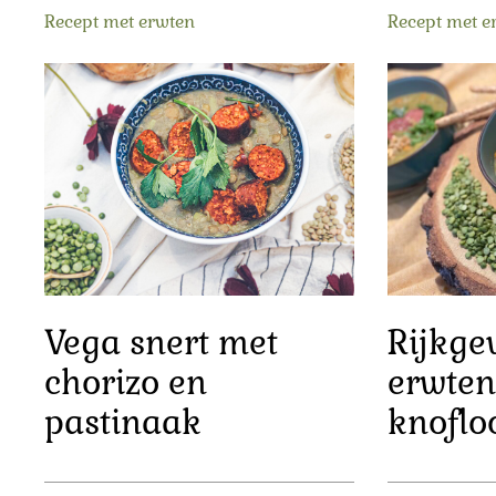
Recept met erwten
Recept met e
Vega snert met
Rijkge
chorizo en
erwten
pastinaak
knoflo