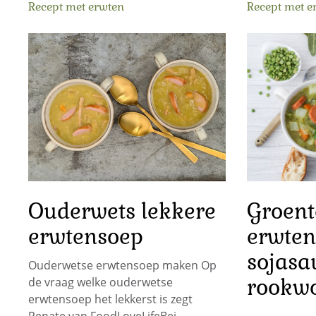
Recept met erwten
Recept met e
Ouderwets lekkere
Groen
erwtensoep
erwten
sojasa
Ouderwetse erwtensoep maken Op
rookwo
de vraag welke ouderwetse
erwtensoep het lekkerst is zegt
Renate van FoodLoveLifeBei…