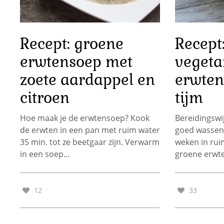
Recept: groene
Recept
erwtensoep met
vegeta
zoete aardappel en
erwten
citroen
tijm
Hoe maak je de erwtensoep? Kook
Bereidingswi
de erwten in een pan met ruim water
goed wassen 
35 min. tot ze beetgaar zijn. Verwarm
weken in rui
in een soep…
groene erwt
12
33