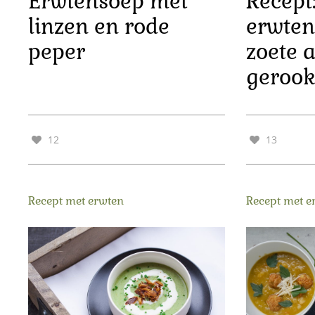
Erwtensoep met
Recept:
linzen en rode
erwten
peper
zoete 
gerook
12
13
Recept met erwten
Recept met e