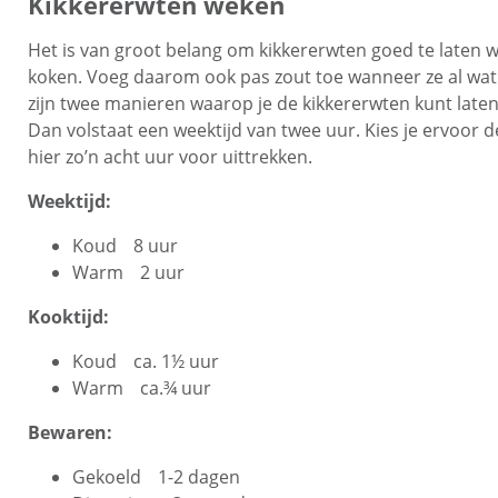
Kikkererwten weken
Het is van groot belang om kikkererwten goed te laten we
koken. Voeg daarom ook pas zout toe wanneer ze al wat 
zijn twee manieren waarop je de kikkererwten kunt late
Dan volstaat een weektijd van twee uur. Kies je ervoor 
hier zo’n acht uur voor uittrekken.
Weektijd:
Koud
8 uur
Warm
2 uur
Kooktijd:
Koud
ca. 1½ uur
Warm
ca.¾ uur
Bewaren:
Gekoeld
1-2 dagen