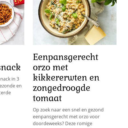
Eenpansgerecht
snack
orzo met
kikkererwten en
nack in 3
zongedroogde
gezonde en
terde
tomaat
Op zoek naar een snel en gezond
eenpansgerecht met orzo voor
doordeweeks? Deze romige