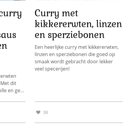
curry
Curry met
kikkererwten, linzen
saus
en sperziebonen
en
Een heerlijke curry met kikkererwten,
linzen en sperziebonen die goed op
smaak wordt gebracht door lekker
veel specerijen!
rerwten
 Met dit
lle en ge…
38