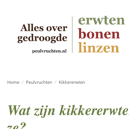
Home
/
Peulvruchten
/
Kikkererwten
Wat zijn kikkererwt
ze?