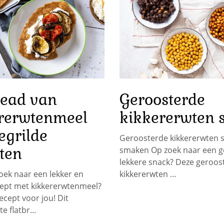
read van
Geroosterde
rerwtenmeel
kikkererwten 
egrilde
Geroosterde kikkererwten s
ten
smaken Op zoek naar een 
lekkere snack? Deze geroos
oek naar een lekker en
kikkererwten …
ept met kikkererwtenmeel?
recept voor jou! Dit
te flatbr…