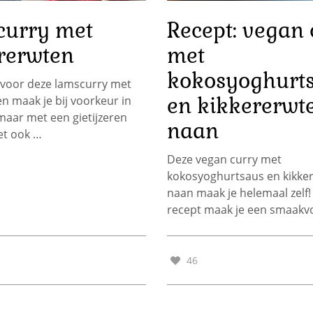
urry met
Recept: vegan 
rerwten
met
kokosyoghurt
 voor deze lamscurry met
en kikkererwt
n maak je bij voorkeur in
maar met een gietijzeren
naan
et ook …
Deze vegan curry met
kokosyoghurtsaus en kikke
naan maak je helemaal zelf!
recept maak je een smaakvo
46